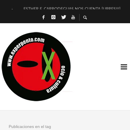
ESTHER F. CARRODEGUAS NOS CUENTA [LIBRES!!!]
[TERRA DE GUAPES] DE SANDRA MONFORT
[ELECTRA JONDA] DE JUAN GUERRERO ZAMORA
TIMBRE 4, LA ESCUELA DEL DIRECTOR TEATRAL CLAUDIO 
30 AÑOS (NO ES NADA) DE LA KATARSIS DEL TOMATAZO
MILITARES JUDÍAS EN #EXVITA
D’BALDOMEROS REINVENTAN [BITÁCORA 3.0] EN EXVITA
MARSHALL FLASH PRESENTA EN EXVITA [RELATIVA SENCILL
JOFRE BARDAGÍ EN EXVITA INTERPRETANDO A SERRAT
YORCH PRESENTA [CURSO DE ARMONÍA PERSECUTORIA] EN
Publicaciones en el tag