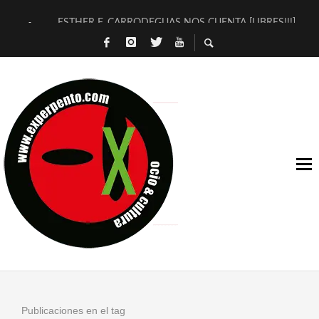
ESTHER F. CARRODEGUAS NOS CUENTA [LIBRES!!!]
[TERRA DE GUAPES] DE SANDRA MONFORT
[ELECTRA JONDA] DE JUAN GUERRERO ZAMORA
TIMBRE 4, LA ESCUELA DEL DIRECTOR TEATRAL CLAUDIO 
30 AÑOS (NO ES NADA) DE LA KATARSIS DEL TOMATAZO
MILITARES JUDÍAS EN #EXVITA
D’BALDOMEROS REINVENTAN [BITÁCORA 3.0] EN EXVITA
MARSHALL FLASH PRESENTA EN EXVITA [RELATIVA SENCILL
JOFRE BARDAGÍ EN EXVITA INTERPRETANDO A SERRAT
YORCH PRESENTA [CURSO DE ARMONÍA PERSECUTORIA] EN
Publicaciones en el tag