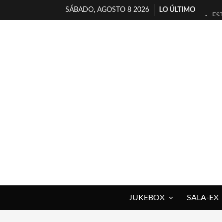
SÁBADO, AGOSTO 8 2026
LO ÚLTIMO
ES
[T
[E
TI
30
MI
D’
MA
JO
YO
JUKEBOX
SALA-EX