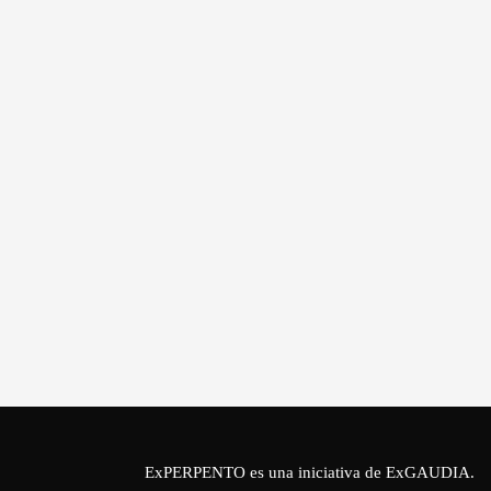
ExPERPENTO es una iniciativa de
ExGAUDIA
.