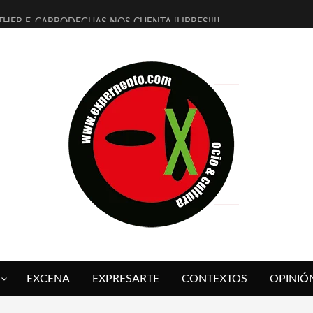
THER F. CARRODEGUAS NOS CUENTA [LIBRES!!!]
ERRA DE GUAPES] DE SANDRA MONFORT
LECTRA JONDA] DE JUAN GUERRERO ZAMORA
MBRE 4, LA ESCUELA DEL DIRECTOR TEATRAL CLAUDIO TOLCACHIR
 AÑOS (NO ES NADA) DE LA KATARSIS DEL TOMATAZO
LITARES JUDÍAS EN #EXVITA
BALDOMEROS REINVENTAN [BITÁCORA 3.0] EN EXVITA
RSHALL FLASH PRESENTA EN EXVITA [RELATIVA SENCILLEZ]
FRE BARDAGÍ EN EXVITA INTERPRETANDO A SERRAT
RCH PRESENTA [CURSO DE ARMONÍA PERSECUTORIA] EN EXVITA
EXCENA
EXPRESARTE
CONTEXTOS
OPINIÓ