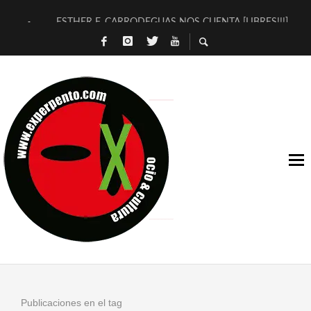
ESTHER F. CARRODEGUAS NOS CUENTA [LIBRES!!!]
[TERRA DE GUAPES] DE SANDRA MONFORT
[ELECTRA JONDA] DE JUAN GUERRERO ZAMORA
TIMBRE 4, LA ESCUELA DEL DIRECTOR TEATRAL CLAUDIO 
30 AÑOS (NO ES NADA) DE LA KATARSIS DEL TOMATAZO
MILITARES JUDÍAS EN #EXVITA
D’BALDOMEROS REINVENTAN [BITÁCORA 3.0] EN EXVITA
MARSHALL FLASH PRESENTA EN EXVITA [RELATIVA SENCILL
JOFRE BARDAGÍ EN EXVITA INTERPRETANDO A SERRAT
YORCH PRESENTA [CURSO DE ARMONÍA PERSECUTORIA] EN
Publicaciones en el tag