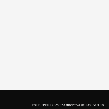
ExPERPENTO es una iniciativa de
ExGAUDIA
.