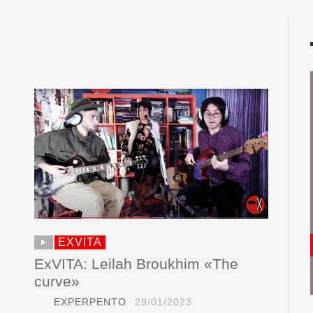
s
EXVITA
ExVITA: Leilah Broukhim «The
curve»
EXPERPENTO
29/01/2023