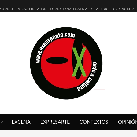
MBRE 4, LA ESCUELA DEL DIRECTOR TEATRAL CLAUDIO TOLCACHIR
 AÑOS (NO ES NADA) DE LA KATARSIS DEL TOMATAZO
LITARES JUDÍAS EN #EXVITA
BALDOMEROS REINVENTAN [BITÁCORA 3.0] EN EXVITA
RSHALL FLASH PRESENTA EN EXVITA [RELATIVA SENCILLEZ]
FRE BARDAGÍ EN EXVITA INTERPRETANDO A SERRAT
RCH PRESENTA [CURSO DE ARMONÍA PERSECUTORIA] EN EXVITA
GALÍ SARE NOS EXPLICA [DESCASADA]
O TENGO PUTOS SUEÑOS»
 FUEGO] DE ESTEL DÍAZ
EXCENA
EXPRESARTE
CONTEXTOS
OPINIÓ