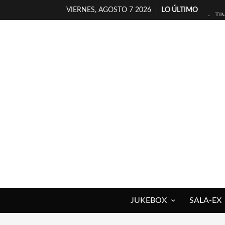
VIERNES, AGOSTO 7 2026
LO ÚLTIMO
TI
30
MI
D’
MA
JO
YO
MA
«N
[A
JUKEBOX
SALA-EX