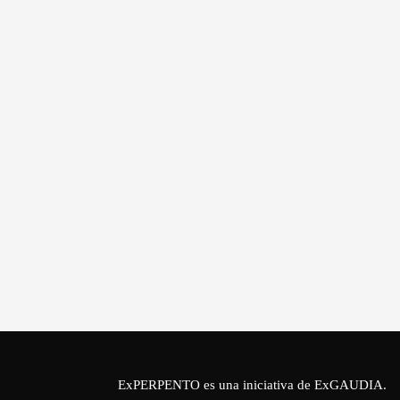
ExPERPENTO es una iniciativa de
ExGAUDIA
.