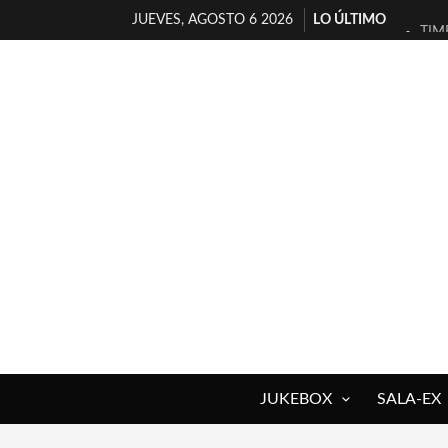
JUEVES, AGOSTO 6 2026
LO ÚLTIMO
TIM
30 
MIL
D’B
MAR
JOF
YOR
MAG
«NO
[A 
JUKEBOX
SALA-EX