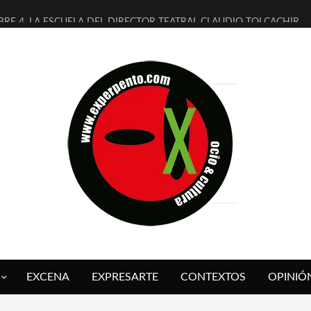
BRE 4, LA ESCUELA DEL DIRECTOR TEATRAL CLAUDIO TOLCACHIR
AÑOS (NO ES NADA) DE LA KATARSIS DEL TOMATAZO
ITARES JUDÍAS EN #EXVITA
ALDOMEROS REINVENTAN [BITÁCORA 3.0] EN EXVITA
SHALL FLASH PRESENTA EN EXVITA [RELATIVA SENCILLEZ]
RE BARDAGÍ EN EXVITA INTERPRETANDO A SERRAT
CH PRESENTA [CURSO DE ARMONÍA PERSECUTORIA] EN EXVITA
ALÍ SARE NOS EXPLICA [DESCASADA]
 TENGO PUTOS SUEÑOS»
FUEGO] DE ESTEL DÍAZ
EXCENA
EXPRESARTE
CONTEXTOS
OPINIÓ