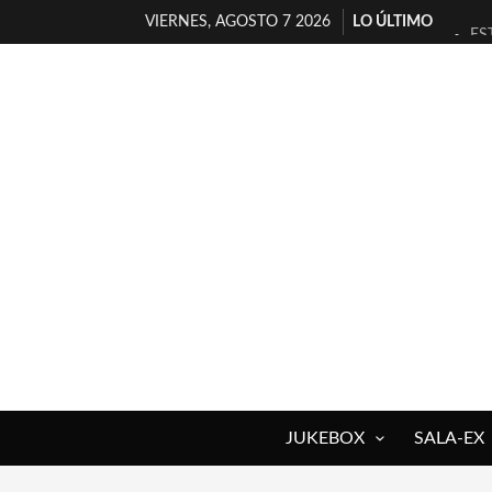
VIERNES, AGOSTO 7 2026
LO ÚLTIMO
ES
[T
[E
TI
30
MI
D’
MA
JO
YO
JUKEBOX
SALA-EX