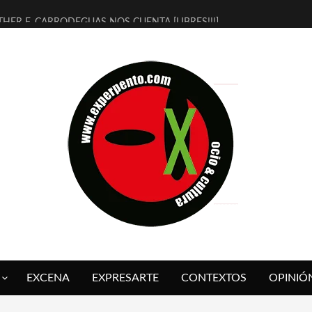
THER F. CARRODEGUAS NOS CUENTA [LIBRES!!!]
ERRA DE GUAPES] DE SANDRA MONFORT
LECTRA JONDA] DE JUAN GUERRERO ZAMORA
MBRE 4, LA ESCUELA DEL DIRECTOR TEATRAL CLAUDIO TOLCACHIR
 AÑOS (NO ES NADA) DE LA KATARSIS DEL TOMATAZO
LITARES JUDÍAS EN #EXVITA
BALDOMEROS REINVENTAN [BITÁCORA 3.0] EN EXVITA
RSHALL FLASH PRESENTA EN EXVITA [RELATIVA SENCILLEZ]
FRE BARDAGÍ EN EXVITA INTERPRETANDO A SERRAT
RCH PRESENTA [CURSO DE ARMONÍA PERSECUTORIA] EN EXVITA
EXCENA
EXPRESARTE
CONTEXTOS
OPINIÓ