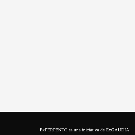
ExPERPENTO es una iniciativa de
ExGAUDIA
.