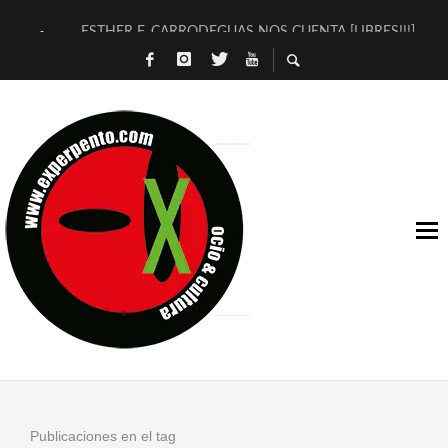
ESTHER F. CARRODEGUAS NOS CUENTA [LIBRES!!!]
[TERRA DE GUAPES] DE SANDRA MONFORT
[ELECTRA JONDA] DE JUAN GUERRERO ZAMORA
TIMBRE 4, LA ESCUELA DEL DIRECTOR TEATRAL CLAUDIO 
30 AÑOS (NO ES NADA) DE LA KATARSIS DEL TOMATAZO
MILITARES JUDÍAS EN #EXVITA
D’BALDOMEROS REINVENTAN [BITÁCORA 3.0] EN EXVITA
MARSHALL FLASH PRESENTA EN EXVITA [RELATIVA SENCILL
JOFRE BARDAGÍ EN EXVITA INTERPRETANDO A SERRAT
YORCH PRESENTA [CURSO DE ARMONÍA PERSECUTORIA] EN
Publicaciones en el tag