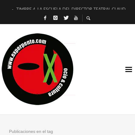
TIMBRE 4, LA ESCUELA DEL DIRECTOR TEATRAL CLAUDIO 
30 AÑOS (NO ES NADA) DE LA KATARSIS DEL TOMATAZO
MILITARES JUDÍAS EN #EXVITA
D’BALDOMEROS REINVENTAN [BITÁCORA 3.0] EN EXVITA
MARSHALL FLASH PRESENTA EN EXVITA [RELATIVA SENCILL
JOFRE BARDAGÍ EN EXVITA INTERPRETANDO A SERRAT
YORCH PRESENTA [CURSO DE ARMONÍA PERSECUTORIA] EN
MAGALÍ SARE NOS EXPLICA [DESCASADA]
«NO TENGO PUTOS SUEÑOS»
[A FUEGO] DE ESTEL DÍAZ
Publicaciones en el tag