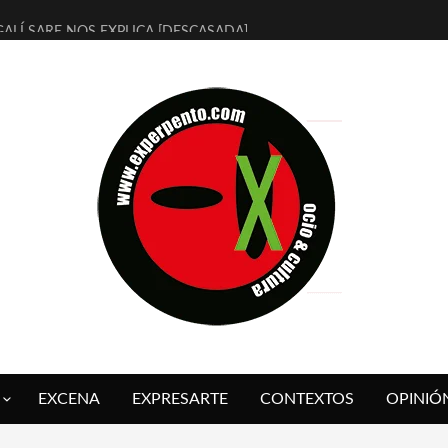
ALÍ SARE NOS EXPLICA [DESCASADA]
 TENGO PUTOS SUEÑOS»
FUEGO] DE ESTEL DÍAZ
 BOLA NEGRA] DE JAVIER CALVO Y JAVIER AMBROSSI
O OVNIES LLEGAN CORRIENDO A ARANDA (SONORAMA Y COSQUÍN
IX CALVO NOS PRESENTA [LAS PALMERAS] (NOVELA DE VAMPIROS V
 SER QUERIDO] DE RODRIGO SOROGOYEN
REVISTA A IVÁN HUMANES POR [EL LIBRO ROJO]
ABAL, ARRABAL, ARRABAL, ARRABEAUX
 ASOMBRO CASUAL A LA MIRADA PURA: [SOBRE ARTE INFANTIL] D
EXCENA
EXPRESARTE
CONTEXTOS
OPINIÓ