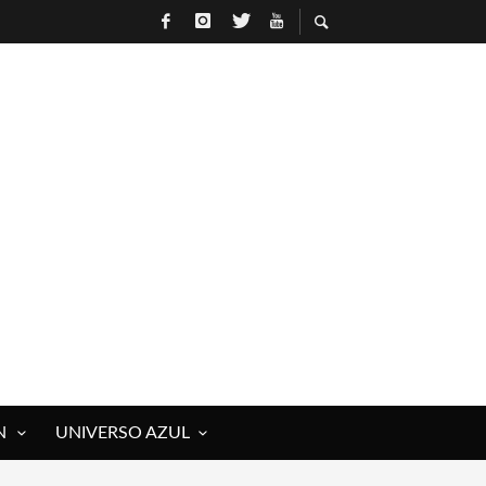
 ROCK)
IVOS Y MUERTOS)
E RAÚL HERRERO
N
UNIVERSO AZUL