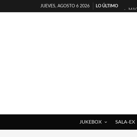
JUEVES, AGOSTO 6 2026
LO ÚLTIMO
MAG
«NO
[A 
[LA
OSL
FÉL
[EL
ENT
ARR
DEL
JUKEBOX
SALA-EX