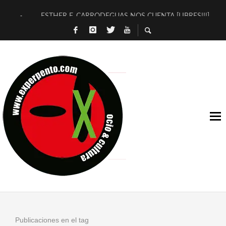
ESTHER F. CARRODEGUAS NOS CUENTA [LIBRES!!!]
[TERRA DE GUAPES] DE SANDRA MONFORT
[ELECTRA JONDA] DE JUAN GUERRERO ZAMORA
TIMBRE 4, LA ESCUELA DEL DIRECTOR TEATRAL CLAUDIO 
30 AÑOS (NO ES NADA) DE LA KATARSIS DEL TOMATAZO
MILITARES JUDÍAS EN #EXVITA
D’BALDOMEROS REINVENTAN [BITÁCORA 3.0] EN EXVITA
MARSHALL FLASH PRESENTA EN EXVITA [RELATIVA SENCILL
JOFRE BARDAGÍ EN EXVITA INTERPRETANDO A SERRAT
YORCH PRESENTA [CURSO DE ARMONÍA PERSECUTORIA] EN
Publicaciones en el tag