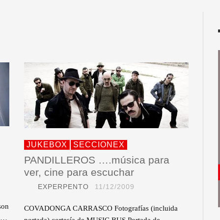
JUKEBOX
SECCIONEX
PANDILLEROS ….música para
ver, cine para escuchar
EXPERPENTO
11/12/2009
son
COVADONGA CARRASCO Fotografías (incluida
to…
portada) cortesía de MUSIC BUS Portada de