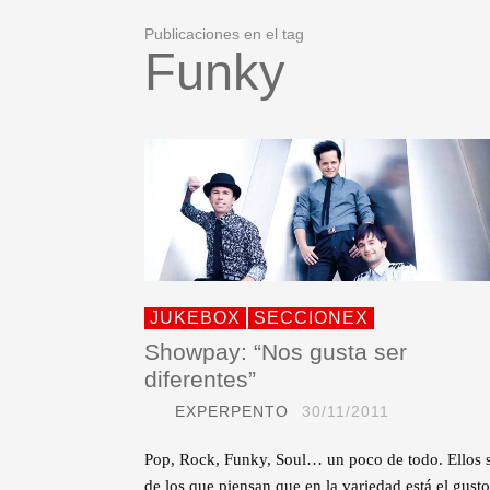
Publicaciones en el tag
Funky
JUKEBOX
SECCIONEX
Showpay: “Nos gusta ser
diferentes”
EXPERPENTO
30/11/2011
Pop, Rock, Funky, Soul… un poco de todo. Ellos 
de los que piensan que en la variedad está el gus