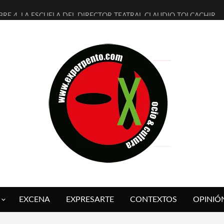
BRE 4, LA ESCUELA DEL DIRECTOR TEATRAL CLAUDIO TOLCACHIR
AÑOS (NO ES NADA) DE LA KATARSIS DEL TOMATAZO
ITARES JUDÍAS EN #EXVITA
ALDOMEROS REINVENTAN [BITÁCORA 3.0] EN EXVITA
SHALL FLASH PRESENTA EN EXVITA [RELATIVA SENCILLEZ]
RE BARDAGÍ EN EXVITA INTERPRETANDO A SERRAT
CH PRESENTA [CURSO DE ARMONÍA PERSECUTORIA] EN EXVITA
ALÍ SARE NOS EXPLICA [DESCASADA]
 TENGO PUTOS SUEÑOS»
FUEGO] DE ESTEL DÍAZ
EXCENA
EXPRESARTE
CONTEXTOS
OPINIÓ