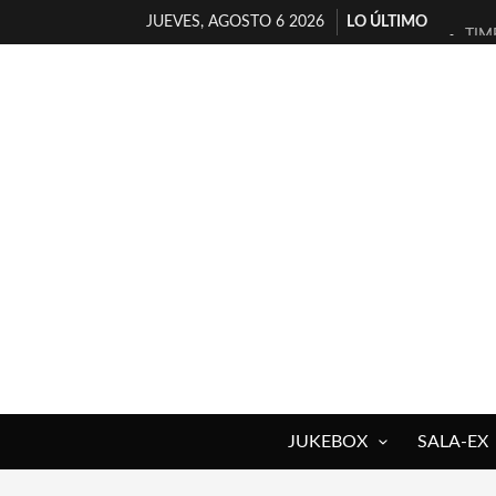
JUEVES, AGOSTO 6 2026
LO ÚLTIMO
TIM
30 
MIL
D’B
MAR
JOF
YOR
MAG
«NO
[A 
JUKEBOX
SALA-EX