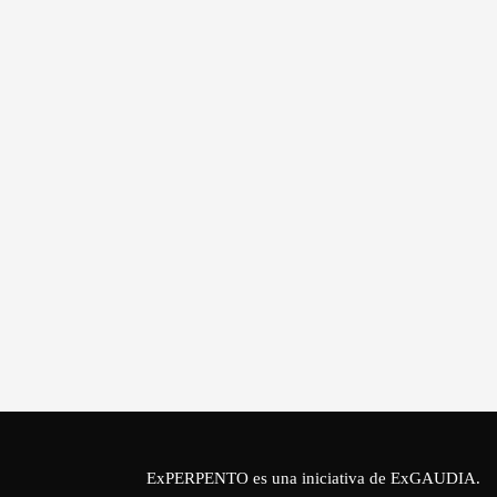
ExPERPENTO es una iniciativa de
ExGAUDIA
.