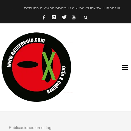
ESTHER F. CARRODEGUAS NOS CUENTA [LIBRES!!!]
[TERRA DE GUAPES] DE SANDRA MONFORT
[ELECTRA JONDA] DE JUAN GUERRERO ZAMORA
TIMBRE 4, LA ESCUELA DEL DIRECTOR TEATRAL CLAUDIO 
30 AÑOS (NO ES NADA) DE LA KATARSIS DEL TOMATAZO
MILITARES JUDÍAS EN #EXVITA
D’BALDOMEROS REINVENTAN [BITÁCORA 3.0] EN EXVITA
MARSHALL FLASH PRESENTA EN EXVITA [RELATIVA SENCILL
JOFRE BARDAGÍ EN EXVITA INTERPRETANDO A SERRAT
YORCH PRESENTA [CURSO DE ARMONÍA PERSECUTORIA] EN
Publicaciones en el tag