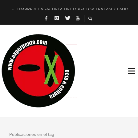
TIMBRE 4, LA ESCUELA DEL DIRECTOR TEATRAL CLAUDIO 
30 AÑOS (NO ES NADA) DE LA KATARSIS DEL TOMATAZO
MILITARES JUDÍAS EN #EXVITA
D’BALDOMEROS REINVENTAN [BITÁCORA 3.0] EN EXVITA
MARSHALL FLASH PRESENTA EN EXVITA [RELATIVA SENCILL
JOFRE BARDAGÍ EN EXVITA INTERPRETANDO A SERRAT
YORCH PRESENTA [CURSO DE ARMONÍA PERSECUTORIA] EN
MAGALÍ SARE NOS EXPLICA [DESCASADA]
«NO TENGO PUTOS SUEÑOS»
[A FUEGO] DE ESTEL DÍAZ
Publicaciones en el tag