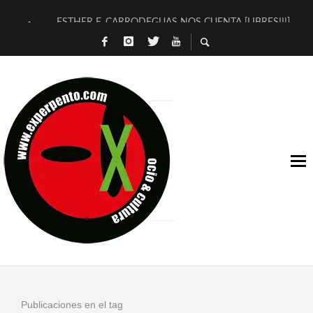
ESTHER F. CARRODEGUAS NOS CUENTA [LIBRES!!!]
[TERRA DE GUAPES] DE SANDRA MONFORT
[ELECTRA JONDA] DE JUAN GUERRERO ZAMORA
TIMBRE 4, LA ESCUELA DEL DIRECTOR TEATRAL CLAUDIO 
30 AÑOS (NO ES NADA) DE LA KATARSIS DEL TOMATAZO
MILITARES JUDÍAS EN #EXVITA
D’BALDOMEROS REINVENTAN [BITÁCORA 3.0] EN EXVITA
MARSHALL FLASH PRESENTA EN EXVITA [RELATIVA SENCILL
JOFRE BARDAGÍ EN EXVITA INTERPRETANDO A SERRAT
YORCH PRESENTA [CURSO DE ARMONÍA PERSECUTORIA] EN
Publicaciones en el tag