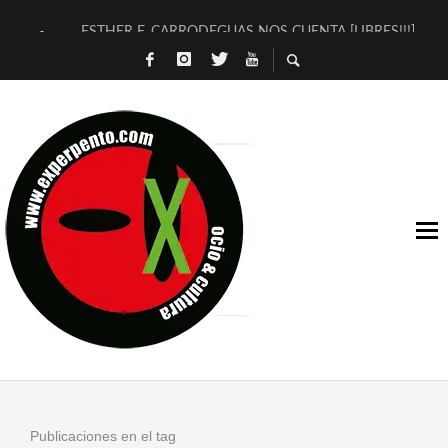
ESTHER F. CARRODEGUAS NOS CUENTA [LIBRES!!!]
[TERRA DE GUAPES] DE SANDRA MONFORT
[ELECTRA JONDA] DE JUAN GUERRERO ZAMORA
TIMBRE 4, LA ESCUELA DEL DIRECTOR TEATRAL CLAUDIO 
30 AÑOS (NO ES NADA) DE LA KATARSIS DEL TOMATAZO
MILITARES JUDÍAS EN #EXVITA
D’BALDOMEROS REINVENTAN [BITÁCORA 3.0] EN EXVITA
MARSHALL FLASH PRESENTA EN EXVITA [RELATIVA SENCILL
JOFRE BARDAGÍ EN EXVITA INTERPRETANDO A SERRAT
YORCH PRESENTA [CURSO DE ARMONÍA PERSECUTORIA] EN
Publicaciones en el tag