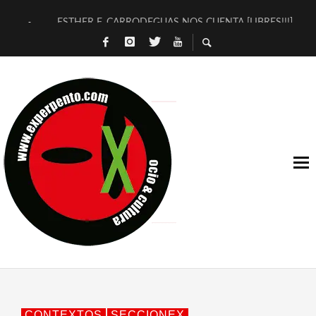
ESTHER F. CARRODEGUAS NOS CUENTA [LIBRES!!!]
[TERRA DE GUAPES] DE SANDRA MONFORT
[ELECTRA JONDA] DE JUAN GUERRERO ZAMORA
TIMBRE 4, LA ESCUELA DEL DIRECTOR TEATRAL CLAUDIO 
30 AÑOS (NO ES NADA) DE LA KATARSIS DEL TOMATAZO
MILITARES JUDÍAS EN #EXVITA
D’BALDOMEROS REINVENTAN [BITÁCORA 3.0] EN EXVITA
MARSHALL FLASH PRESENTA EN EXVITA [RELATIVA SENCILL
JOFRE BARDAGÍ EN EXVITA INTERPRETANDO A SERRAT
YORCH PRESENTA [CURSO DE ARMONÍA PERSECUTORIA] EN
CONTEXTOS
SECCIONEX