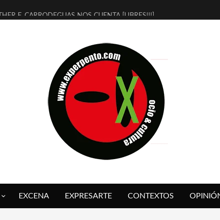
THER F. CARRODEGUAS NOS CUENTA [LIBRES!!!]
ERRA DE GUAPES] DE SANDRA MONFORT
LECTRA JONDA] DE JUAN GUERRERO ZAMORA
MBRE 4, LA ESCUELA DEL DIRECTOR TEATRAL CLAUDIO TOLCACHIR
 AÑOS (NO ES NADA) DE LA KATARSIS DEL TOMATAZO
LITARES JUDÍAS EN #EXVITA
BALDOMEROS REINVENTAN [BITÁCORA 3.0] EN EXVITA
RSHALL FLASH PRESENTA EN EXVITA [RELATIVA SENCILLEZ]
FRE BARDAGÍ EN EXVITA INTERPRETANDO A SERRAT
RCH PRESENTA [CURSO DE ARMONÍA PERSECUTORIA] EN EXVITA
EXCENA
EXPRESARTE
CONTEXTOS
OPINIÓ