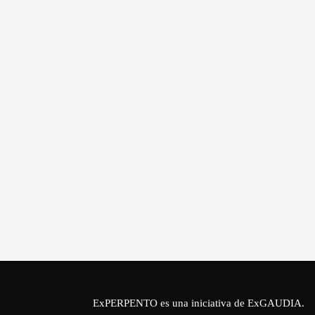
ExPERPENTO es una iniciativa de
ExGAUDIA
.