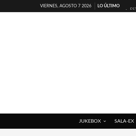
VIERNES, AGOSTO 7 2026
LO ÚLTIMO
ES
[T
[E
TI
30
MI
D’
MA
JO
YO
JUKEBOX
SALA-EX