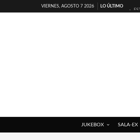
VIERNES, AGOSTO 7 2026
LO ÚLTIMO
ES
[T
[E
TI
30
MI
D’
MA
JO
YO
JUKEBOX
SALA-EX