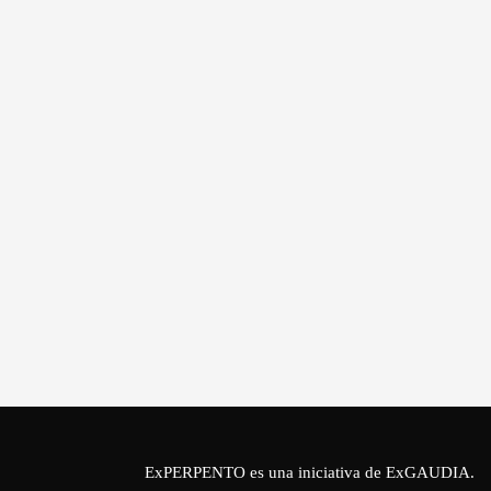
ExPERPENTO es una iniciativa de
ExGAUDIA
.