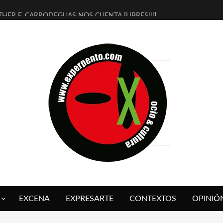
THER F. CARRODEGUAS NOS CUENTA [LIBRES!!!]
ERRA DE GUAPES] DE SANDRA MONFORT
LECTRA JONDA] DE JUAN GUERRERO ZAMORA
MBRE 4, LA ESCUELA DEL DIRECTOR TEATRAL CLAUDIO TOLCACHIR
 AÑOS (NO ES NADA) DE LA KATARSIS DEL TOMATAZO
LITARES JUDÍAS EN #EXVITA
BALDOMEROS REINVENTAN [BITÁCORA 3.0] EN EXVITA
RSHALL FLASH PRESENTA EN EXVITA [RELATIVA SENCILLEZ]
FRE BARDAGÍ EN EXVITA INTERPRETANDO A SERRAT
RCH PRESENTA [CURSO DE ARMONÍA PERSECUTORIA] EN EXVITA
EXCENA
EXPRESARTE
CONTEXTOS
OPINIÓ