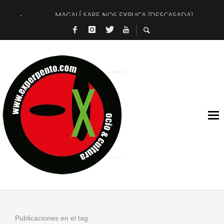
MAGALÍ SARE NOS EXPLICA [DESCASADA]
«NO TENGO PUTOS SUEÑOS»
[A FUEGO] DE ESTEL DÍAZ
[LA BOLA NEGRA] DE JAVIER CALVO Y JAVIER AMBROSSI
OSLO OVNIES LLEGAN CORRIENDO A ARANDA (SONORAMA
FÉLIX CALVO NOS PRESENTA [LAS PALMERAS] (NOVELA DE
[EL SER QUERIDO] DE RODRIGO SOROGOYEN
ENTREVISTA A IVÁN HUMANES POR [EL LIBRO ROJO]
ARRABAL, ARRABAL, ARRABAL, ARRABEAUX
DEL ASOMBRO CASUAL A LA MIRADA PURA: [SOBRE ARTE I
Publicaciones en el tag