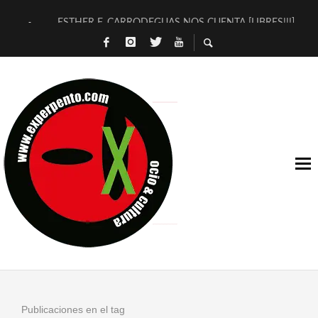
ESTHER F. CARRODEGUAS NOS CUENTA [LIBRES!!!]
[TERRA DE GUAPES] DE SANDRA MONFORT
[ELECTRA JONDA] DE JUAN GUERRERO ZAMORA
TIMBRE 4, LA ESCUELA DEL DIRECTOR TEATRAL CLAUDIO 
30 AÑOS (NO ES NADA) DE LA KATARSIS DEL TOMATAZO
MILITARES JUDÍAS EN #EXVITA
D’BALDOMEROS REINVENTAN [BITÁCORA 3.0] EN EXVITA
MARSHALL FLASH PRESENTA EN EXVITA [RELATIVA SENCILL
JOFRE BARDAGÍ EN EXVITA INTERPRETANDO A SERRAT
YORCH PRESENTA [CURSO DE ARMONÍA PERSECUTORIA] EN
Publicaciones en el tag