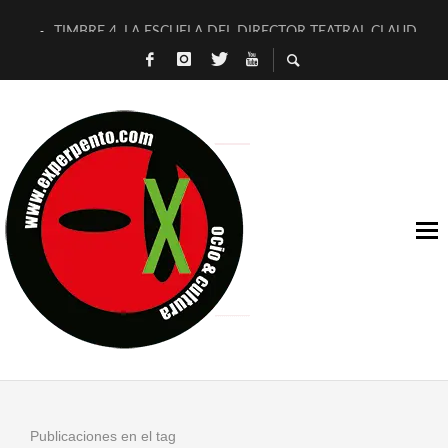
TIMBRE 4, LA ESCUELA DEL DIRECTOR TEATRAL CLAUDIO 
30 AÑOS (NO ES NADA) DE LA KATARSIS DEL TOMATAZO
MILITARES JUDÍAS EN #EXVITA
D’BALDOMEROS REINVENTAN [BITÁCORA 3.0] EN EXVITA
MARSHALL FLASH PRESENTA EN EXVITA [RELATIVA SENCILL
JOFRE BARDAGÍ EN EXVITA INTERPRETANDO A SERRAT
YORCH PRESENTA [CURSO DE ARMONÍA PERSECUTORIA] EN
MAGALÍ SARE NOS EXPLICA [DESCASADA]
«NO TENGO PUTOS SUEÑOS»
[A FUEGO] DE ESTEL DÍAZ
Publicaciones en el tag