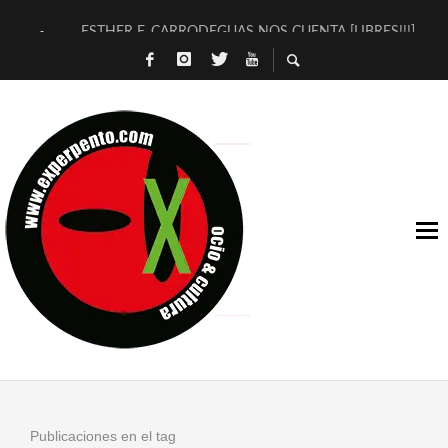
ESTHER F. CARRODEGUAS NOS CUENTA [LIBRES!!!]
[TERRA DE GUAPES] DE SANDRA MONFORT
[ELECTRA JONDA] DE JUAN GUERRERO ZAMORA
TIMBRE 4, LA ESCUELA DEL DIRECTOR TEATRAL CLAUDIO 
30 AÑOS (NO ES NADA) DE LA KATARSIS DEL TOMATAZO
MILITARES JUDÍAS EN #EXVITA
D’BALDOMEROS REINVENTAN [BITÁCORA 3.0] EN EXVITA
MARSHALL FLASH PRESENTA EN EXVITA [RELATIVA SENCILL
JOFRE BARDAGÍ EN EXVITA INTERPRETANDO A SERRAT
YORCH PRESENTA [CURSO DE ARMONÍA PERSECUTORIA] EN
Publicaciones en el tag