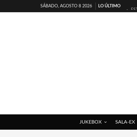
SÁBADO, AGOSTO 8 2026
LO ÚLTIMO
ES
[T
[E
TI
30
MI
D’
MA
JO
YO
JUKEBOX
SALA-EX