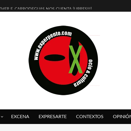
THER F. CARRODEGUAS NOS CUENTA [LIBRES!!!]
ERRA DE GUAPES] DE SANDRA MONFORT
LECTRA JONDA] DE JUAN GUERRERO ZAMORA
MBRE 4, LA ESCUELA DEL DIRECTOR TEATRAL CLAUDIO TOLCACHIR
 AÑOS (NO ES NADA) DE LA KATARSIS DEL TOMATAZO
LITARES JUDÍAS EN #EXVITA
BALDOMEROS REINVENTAN [BITÁCORA 3.0] EN EXVITA
RSHALL FLASH PRESENTA EN EXVITA [RELATIVA SENCILLEZ]
FRE BARDAGÍ EN EXVITA INTERPRETANDO A SERRAT
RCH PRESENTA [CURSO DE ARMONÍA PERSECUTORIA] EN EXVITA
EXCENA
EXPRESARTE
CONTEXTOS
OPINIÓ