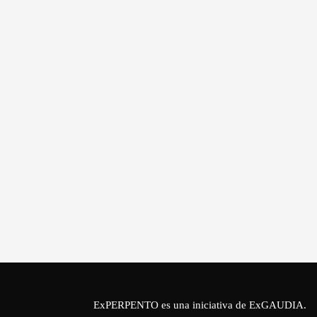
ExPERPENTO es una iniciativa de
ExGAUDIA
.