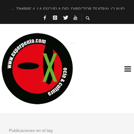
TIMBRE 4, LA ESCUELA DEL DIRECTOR TEATRAL CLAUDIO 
30 AÑOS (NO ES NADA) DE LA KATARSIS DEL TOMATAZO
MILITARES JUDÍAS EN #EXVITA
D’BALDOMEROS REINVENTAN [BITÁCORA 3.0] EN EXVITA
MARSHALL FLASH PRESENTA EN EXVITA [RELATIVA SENCILL
JOFRE BARDAGÍ EN EXVITA INTERPRETANDO A SERRAT
YORCH PRESENTA [CURSO DE ARMONÍA PERSECUTORIA] EN
MAGALÍ SARE NOS EXPLICA [DESCASADA]
«NO TENGO PUTOS SUEÑOS»
[A FUEGO] DE ESTEL DÍAZ
Publicaciones en el tag