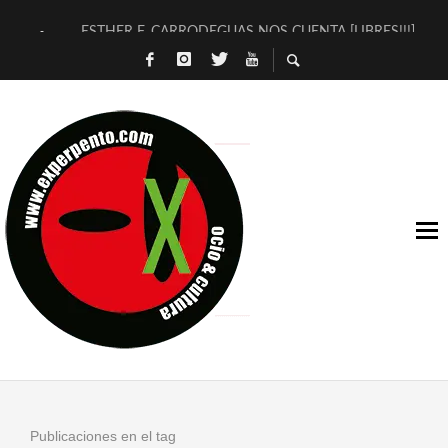
ESTHER F. CARRODEGUAS NOS CUENTA [LIBRES!!!]
[TERRA DE GUAPES] DE SANDRA MONFORT
[ELECTRA JONDA] DE JUAN GUERRERO ZAMORA
TIMBRE 4, LA ESCUELA DEL DIRECTOR TEATRAL CLAUDIO 
30 AÑOS (NO ES NADA) DE LA KATARSIS DEL TOMATAZO
MILITARES JUDÍAS EN #EXVITA
D’BALDOMEROS REINVENTAN [BITÁCORA 3.0] EN EXVITA
MARSHALL FLASH PRESENTA EN EXVITA [RELATIVA SENCILL
JOFRE BARDAGÍ EN EXVITA INTERPRETANDO A SERRAT
YORCH PRESENTA [CURSO DE ARMONÍA PERSECUTORIA] EN
Publicaciones en el tag