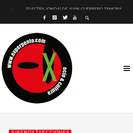
[ELECTRA JONDA] DE JUAN GUERRERO ZAMORA
TIMBRE 4, LA ESCUELA DEL DIRECTOR TEATRAL CLAUDIO 
30 AÑOS (NO ES NADA) DE LA KATARSIS DEL TOMATAZO
MILITARES JUDÍAS EN #EXVITA
D’BALDOMEROS REINVENTAN [BITÁCORA 3.0] EN EXVITA
MARSHALL FLASH PRESENTA EN EXVITA [RELATIVA SENCILL
JOFRE BARDAGÍ EN EXVITA INTERPRETANDO A SERRAT
YORCH PRESENTA [CURSO DE ARMONÍA PERSECUTORIA] EN
MAGALÍ SARE NOS EXPLICA [DESCASADA]
«NO TENGO PUTOS SUEÑOS»
JUKEBOX
SECCIONEX