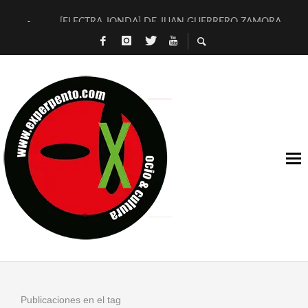
[ELECTRA JONDA] DE JUAN GUERRERO ZAMORA
TIMBRE 4, LA ESCUELA DEL DIRECTOR TEATRAL CLAUDIO 
30 AÑOS (NO ES NADA) DE LA KATARSIS DEL TOMATAZO
MILITARES JUDÍAS EN #EXVITA
D’BALDOMEROS REINVENTAN [BITÁCORA 3.0] EN EXVITA
MARSHALL FLASH PRESENTA EN EXVITA [RELATIVA SENCILL
JOFRE BARDAGÍ EN EXVITA INTERPRETANDO A SERRAT
YORCH PRESENTA [CURSO DE ARMONÍA PERSECUTORIA] EN
MAGALÍ SARE NOS EXPLICA [DESCASADA]
«NO TENGO PUTOS SUEÑOS»
Publicaciones en el tag