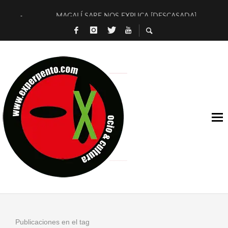
MAGALÍ SARE NOS EXPLICA [DESCASADA]
«NO TENGO PUTOS SUEÑOS»
[A FUEGO] DE ESTEL DÍAZ
[LA BOLA NEGRA] DE JAVIER CALVO Y JAVIER AMBROSSI
OSLO OVNIES LLEGAN CORRIENDO A ARANDA (SONORAMA
FÉLIX CALVO NOS PRESENTA [LAS PALMERAS] (NOVELA DE
[EL SER QUERIDO] DE RODRIGO SOROGOYEN
ENTREVISTA A IVÁN HUMANES POR [EL LIBRO ROJO]
ARRABAL, ARRABAL, ARRABAL, ARRABEAUX
DEL ASOMBRO CASUAL A LA MIRADA PURA: [SOBRE ARTE I
Publicaciones en el tag