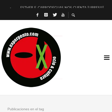
ESTHER F. CARRODEGUAS NOS CUENTA [LIBRES!!!]
[TERRA DE GUAPES] DE SANDRA MONFORT
[ELECTRA JONDA] DE JUAN GUERRERO ZAMORA
TIMBRE 4, LA ESCUELA DEL DIRECTOR TEATRAL CLAUDIO 
30 AÑOS (NO ES NADA) DE LA KATARSIS DEL TOMATAZO
MILITARES JUDÍAS EN #EXVITA
D’BALDOMEROS REINVENTAN [BITÁCORA 3.0] EN EXVITA
MARSHALL FLASH PRESENTA EN EXVITA [RELATIVA SENCILL
JOFRE BARDAGÍ EN EXVITA INTERPRETANDO A SERRAT
YORCH PRESENTA [CURSO DE ARMONÍA PERSECUTORIA] EN
Publicaciones en el tag