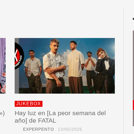
JUKEBOX
»)
Hay luz en [La peor semana del
año] de FATAL
EXPERPENTO
13/05/2026