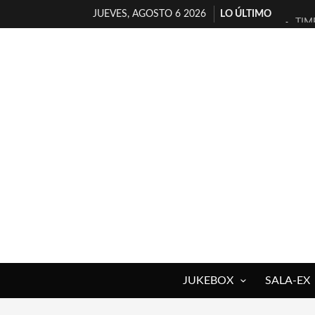
JUEVES, AGOSTO 6 2026
LO ÚLTIMO
TIM
30 
MIL
D’B
MAR
JOF
YOR
MAG
«NO
[A 
JUKEBOX
SALA-EX