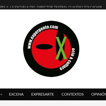
BRE 4, LA ESCUELA DEL DIRECTOR TEATRAL CLAUDIO TOLCACHIR
AÑOS (NO ES NADA) DE LA KATARSIS DEL TOMATAZO
ITARES JUDÍAS EN #EXVITA
ALDOMEROS REINVENTAN [BITÁCORA 3.0] EN EXVITA
SHALL FLASH PRESENTA EN EXVITA [RELATIVA SENCILLEZ]
RE BARDAGÍ EN EXVITA INTERPRETANDO A SERRAT
CH PRESENTA [CURSO DE ARMONÍA PERSECUTORIA] EN EXVITA
ALÍ SARE NOS EXPLICA [DESCASADA]
 TENGO PUTOS SUEÑOS»
FUEGO] DE ESTEL DÍAZ
EXCENA
EXPRESARTE
CONTEXTOS
OPINIÓ