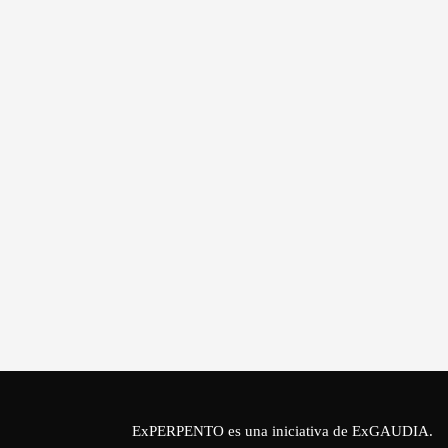
ExPERPENTO es una iniciativa de
ExGAUDIA
.