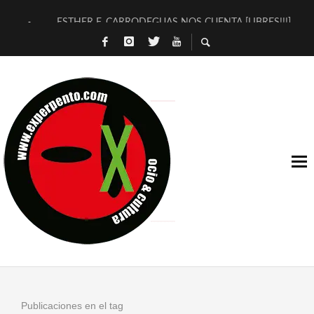
ESTHER F. CARRODEGUAS NOS CUENTA [LIBRES!!!]
[TERRA DE GUAPES] DE SANDRA MONFORT
[ELECTRA JONDA] DE JUAN GUERRERO ZAMORA
TIMBRE 4, LA ESCUELA DEL DIRECTOR TEATRAL CLAUDIO 
30 AÑOS (NO ES NADA) DE LA KATARSIS DEL TOMATAZO
MILITARES JUDÍAS EN #EXVITA
D’BALDOMEROS REINVENTAN [BITÁCORA 3.0] EN EXVITA
MARSHALL FLASH PRESENTA EN EXVITA [RELATIVA SENCILL
JOFRE BARDAGÍ EN EXVITA INTERPRETANDO A SERRAT
YORCH PRESENTA [CURSO DE ARMONÍA PERSECUTORIA] EN
Publicaciones en el tag