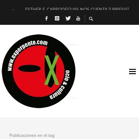
ESTHER F. CARRODEGUAS NOS CUENTA [LIBRES!!!]
[TERRA DE GUAPES] DE SANDRA MONFORT
[ELECTRA JONDA] DE JUAN GUERRERO ZAMORA
TIMBRE 4, LA ESCUELA DEL DIRECTOR TEATRAL CLAUDIO 
30 AÑOS (NO ES NADA) DE LA KATARSIS DEL TOMATAZO
MILITARES JUDÍAS EN #EXVITA
D’BALDOMEROS REINVENTAN [BITÁCORA 3.0] EN EXVITA
MARSHALL FLASH PRESENTA EN EXVITA [RELATIVA SENCILL
JOFRE BARDAGÍ EN EXVITA INTERPRETANDO A SERRAT
YORCH PRESENTA [CURSO DE ARMONÍA PERSECUTORIA] EN
Publicaciones en el tag