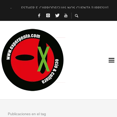
ESTHER F. CARRODEGUAS NOS CUENTA [LIBRES!!!]
[TERRA DE GUAPES] DE SANDRA MONFORT
[ELECTRA JONDA] DE JUAN GUERRERO ZAMORA
TIMBRE 4, LA ESCUELA DEL DIRECTOR TEATRAL CLAUDIO 
30 AÑOS (NO ES NADA) DE LA KATARSIS DEL TOMATAZO
MILITARES JUDÍAS EN #EXVITA
D’BALDOMEROS REINVENTAN [BITÁCORA 3.0] EN EXVITA
MARSHALL FLASH PRESENTA EN EXVITA [RELATIVA SENCILL
JOFRE BARDAGÍ EN EXVITA INTERPRETANDO A SERRAT
YORCH PRESENTA [CURSO DE ARMONÍA PERSECUTORIA] EN
Publicaciones en el tag