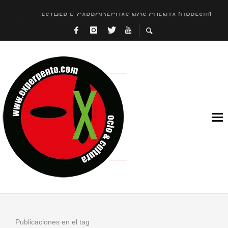
ESTHER F. CARRODEGUAS NOS CUENTA [LIBRES!!!]
[TERRA DE GUAPES] DE SANDRA MONFORT
[ELECTRA JONDA] DE JUAN GUERRERO ZAMORA
TIMBRE 4, LA ESCUELA DEL DIRECTOR TEATRAL CLAUDIO 
30 AÑOS (NO ES NADA) DE LA KATARSIS DEL TOMATAZO
MILITARES JUDÍAS EN #EXVITA
D’BALDOMEROS REINVENTAN [BITÁCORA 3.0] EN EXVITA
MARSHALL FLASH PRESENTA EN EXVITA [RELATIVA SENCILL
JOFRE BARDAGÍ EN EXVITA INTERPRETANDO A SERRAT
YORCH PRESENTA [CURSO DE ARMONÍA PERSECUTORIA] EN
Publicaciones en el tag