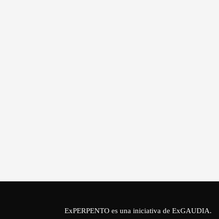
ExPERPENTO es una iniciativa de
ExGAUDIA
.