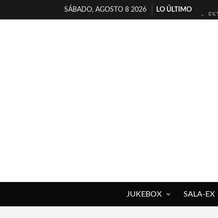
SÁBADO, AGOSTO 8 2026
LO ÚLTIMO
ES
[T
[E
TI
30
MI
D’
MA
JO
YO
JUKEBOX
SALA-EX