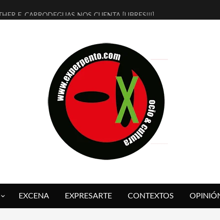
THER F. CARRODEGUAS NOS CUENTA [LIBRES!!!]
ERRA DE GUAPES] DE SANDRA MONFORT
LECTRA JONDA] DE JUAN GUERRERO ZAMORA
MBRE 4, LA ESCUELA DEL DIRECTOR TEATRAL CLAUDIO TOLCACHIR
 AÑOS (NO ES NADA) DE LA KATARSIS DEL TOMATAZO
LITARES JUDÍAS EN #EXVITA
BALDOMEROS REINVENTAN [BITÁCORA 3.0] EN EXVITA
RSHALL FLASH PRESENTA EN EXVITA [RELATIVA SENCILLEZ]
FRE BARDAGÍ EN EXVITA INTERPRETANDO A SERRAT
RCH PRESENTA [CURSO DE ARMONÍA PERSECUTORIA] EN EXVITA
EXCENA
EXPRESARTE
CONTEXTOS
OPINIÓ