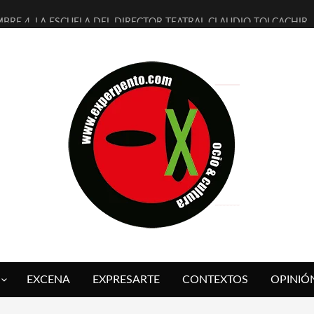
MBRE 4, LA ESCUELA DEL DIRECTOR TEATRAL CLAUDIO TOLCACHIR
 AÑOS (NO ES NADA) DE LA KATARSIS DEL TOMATAZO
LITARES JUDÍAS EN #EXVITA
BALDOMEROS REINVENTAN [BITÁCORA 3.0] EN EXVITA
RSHALL FLASH PRESENTA EN EXVITA [RELATIVA SENCILLEZ]
FRE BARDAGÍ EN EXVITA INTERPRETANDO A SERRAT
RCH PRESENTA [CURSO DE ARMONÍA PERSECUTORIA] EN EXVITA
GALÍ SARE NOS EXPLICA [DESCASADA]
O TENGO PUTOS SUEÑOS»
 FUEGO] DE ESTEL DÍAZ
EXCENA
EXPRESARTE
CONTEXTOS
OPINIÓ