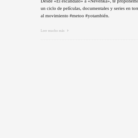
Desde «El escándalo» a «Nevenka», te proponem
un ciclo de películas, documentales y series en to
al movimiento #metoo #yotambién.
Leer mucho más