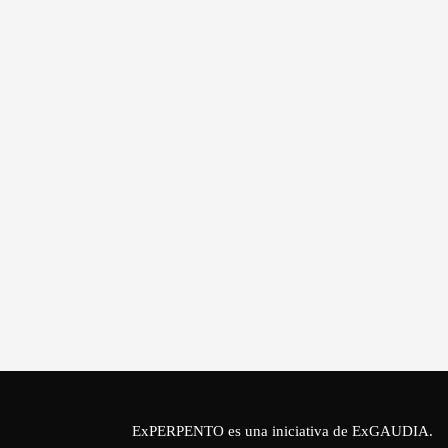
ExPERPENTO es una iniciativa de
ExGAUDIA
.