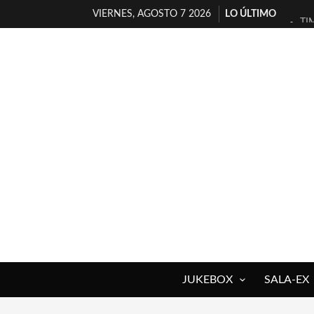
VIERNES, AGOSTO 7 2026
LO ÚLTIMO
TI
30
MI
D’
MA
JO
YO
MA
«N
[A
JUKEBOX
SALA-EX