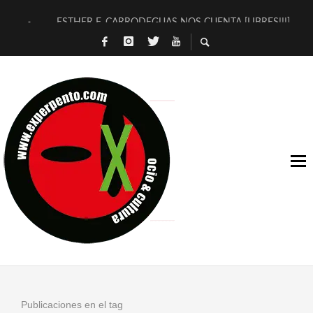
ESTHER F. CARRODEGUAS NOS CUENTA [LIBRES!!!]
[TERRA DE GUAPES] DE SANDRA MONFORT
[ELECTRA JONDA] DE JUAN GUERRERO ZAMORA
TIMBRE 4, LA ESCUELA DEL DIRECTOR TEATRAL CLAUDIO 
30 AÑOS (NO ES NADA) DE LA KATARSIS DEL TOMATAZO
MILITARES JUDÍAS EN #EXVITA
D’BALDOMEROS REINVENTAN [BITÁCORA 3.0] EN EXVITA
MARSHALL FLASH PRESENTA EN EXVITA [RELATIVA SENCILL
JOFRE BARDAGÍ EN EXVITA INTERPRETANDO A SERRAT
YORCH PRESENTA [CURSO DE ARMONÍA PERSECUTORIA] EN
Publicaciones en el tag