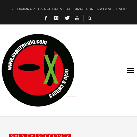
TIMBRE 4, LA ESCUELA DEL DIRECTOR TEATRAL CLAUDIO 
30 AÑOS (NO ES NADA) DE LA KATARSIS DEL TOMATAZO
MILITARES JUDÍAS EN #EXVITA
D’BALDOMEROS REINVENTAN [BITÁCORA 3.0] EN EXVITA
MARSHALL FLASH PRESENTA EN EXVITA [RELATIVA SENCILL
JOFRE BARDAGÍ EN EXVITA INTERPRETANDO A SERRAT
YORCH PRESENTA [CURSO DE ARMONÍA PERSECUTORIA] EN
MAGALÍ SARE NOS EXPLICA [DESCASADA]
«NO TENGO PUTOS SUEÑOS»
[A FUEGO] DE ESTEL DÍAZ
SALA-EX
SECCIONEX