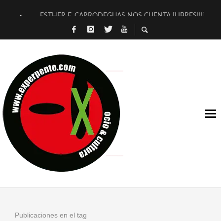
ESTHER F. CARRODEGUAS NOS CUENTA [LIBRES!!!]
[TERRA DE GUAPES] DE SANDRA MONFORT
[ELECTRA JONDA] DE JUAN GUERRERO ZAMORA
TIMBRE 4, LA ESCUELA DEL DIRECTOR TEATRAL CLAUDIO 
30 AÑOS (NO ES NADA) DE LA KATARSIS DEL TOMATAZO
MILITARES JUDÍAS EN #EXVITA
D’BALDOMEROS REINVENTAN [BITÁCORA 3.0] EN EXVITA
MARSHALL FLASH PRESENTA EN EXVITA [RELATIVA SENCILL
JOFRE BARDAGÍ EN EXVITA INTERPRETANDO A SERRAT
YORCH PRESENTA [CURSO DE ARMONÍA PERSECUTORIA] EN
Publicaciones en el tag