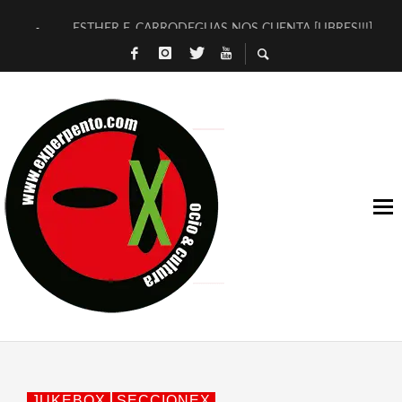
ESTHER F. CARRODEGUAS NOS CUENTA [LIBRES!!!]
[TERRA DE GUAPES] DE SANDRA MONFORT
[ELECTRA JONDA] DE JUAN GUERRERO ZAMORA
TIMBRE 4, LA ESCUELA DEL DIRECTOR TEATRAL CLAUDIO 
30 AÑOS (NO ES NADA) DE LA KATARSIS DEL TOMATAZO
MILITARES JUDÍAS EN #EXVITA
D’BALDOMEROS REINVENTAN [BITÁCORA 3.0] EN EXVITA
MARSHALL FLASH PRESENTA EN EXVITA [RELATIVA SENCILL
JOFRE BARDAGÍ EN EXVITA INTERPRETANDO A SERRAT
YORCH PRESENTA [CURSO DE ARMONÍA PERSECUTORIA] EN
JUKEBOX
SECCIONEX