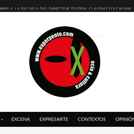
MBRE 4, LA ESCUELA DEL DIRECTOR TEATRAL CLAUDIO TOLCACHIR
 AÑOS (NO ES NADA) DE LA KATARSIS DEL TOMATAZO
LITARES JUDÍAS EN #EXVITA
BALDOMEROS REINVENTAN [BITÁCORA 3.0] EN EXVITA
RSHALL FLASH PRESENTA EN EXVITA [RELATIVA SENCILLEZ]
FRE BARDAGÍ EN EXVITA INTERPRETANDO A SERRAT
RCH PRESENTA [CURSO DE ARMONÍA PERSECUTORIA] EN EXVITA
GALÍ SARE NOS EXPLICA [DESCASADA]
O TENGO PUTOS SUEÑOS»
 FUEGO] DE ESTEL DÍAZ
EXCENA
EXPRESARTE
CONTEXTOS
OPINIÓ