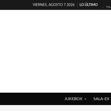
VIERNES, AGOSTO 7 2026
LO ÚLTIMO
TI
30
MI
D’
MA
JO
YO
MA
«N
[A
JUKEBOX
SALA-EX