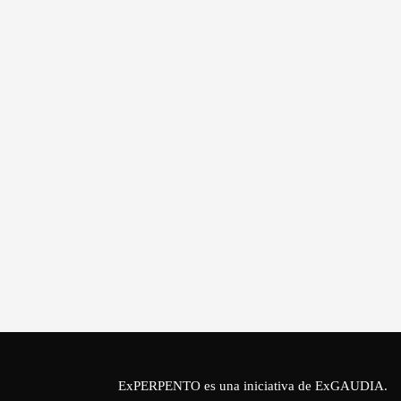
ExPERPENTO es una iniciativa de
ExGAUDIA
.