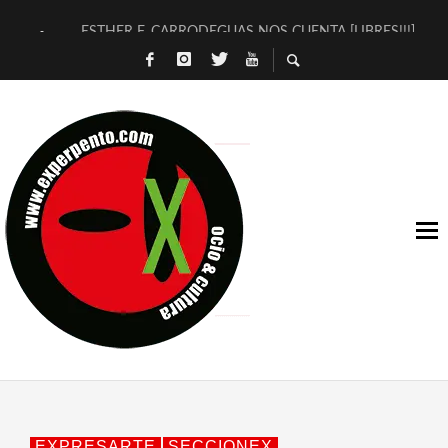
ESTHER F. CARRODEGUAS NOS CUENTA [LIBRES!!!]
[TERRA DE GUAPES] DE SANDRA MONFORT
[ELECTRA JONDA] DE JUAN GUERRERO ZAMORA
TIMBRE 4, LA ESCUELA DEL DIRECTOR TEATRAL CLAUDIO 
30 AÑOS (NO ES NADA) DE LA KATARSIS DEL TOMATAZO
MILITARES JUDÍAS EN #EXVITA
D’BALDOMEROS REINVENTAN [BITÁCORA 3.0] EN EXVITA
MARSHALL FLASH PRESENTA EN EXVITA [RELATIVA SENCILL
JOFRE BARDAGÍ EN EXVITA INTERPRETANDO A SERRAT
YORCH PRESENTA [CURSO DE ARMONÍA PERSECUTORIA] EN
EXPRESARTE
SECCIONEX