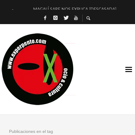
MAGALÍ SARE NOS EXPLICA [DESCASADA]
«NO TENGO PUTOS SUEÑOS»
[A FUEGO] DE ESTEL DÍAZ
[LA BOLA NEGRA] DE JAVIER CALVO Y JAVIER AMBROSSI
OSLO OVNIES LLEGAN CORRIENDO A ARANDA (SONORAMA
FÉLIX CALVO NOS PRESENTA [LAS PALMERAS] (NOVELA DE
[EL SER QUERIDO] DE RODRIGO SOROGOYEN
ENTREVISTA A IVÁN HUMANES POR [EL LIBRO ROJO]
ARRABAL, ARRABAL, ARRABAL, ARRABEAUX
DEL ASOMBRO CASUAL A LA MIRADA PURA: [SOBRE ARTE I
Publicaciones en el tag