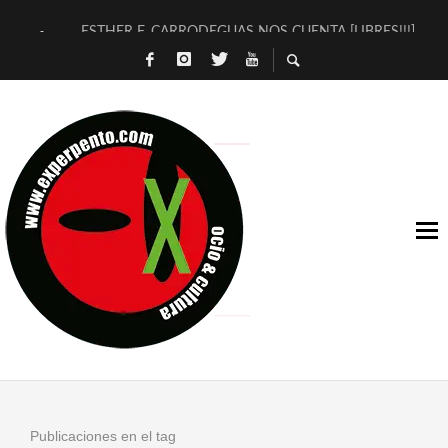
ESTHER F. CARRODEGUAS NOS CUENTA [LIBRES!!!]
[TERRA DE GUAPES] DE SANDRA MONFORT
[ELECTRA JONDA] DE JUAN GUERRERO ZAMORA
TIMBRE 4, LA ESCUELA DEL DIRECTOR TEATRAL CLAUDIO 
30 AÑOS (NO ES NADA) DE LA KATARSIS DEL TOMATAZO
MILITARES JUDÍAS EN #EXVITA
D’BALDOMEROS REINVENTAN [BITÁCORA 3.0] EN EXVITA
MARSHALL FLASH PRESENTA EN EXVITA [RELATIVA SENCILL
JOFRE BARDAGÍ EN EXVITA INTERPRETANDO A SERRAT
YORCH PRESENTA [CURSO DE ARMONÍA PERSECUTORIA] EN
Publicaciones en el tag