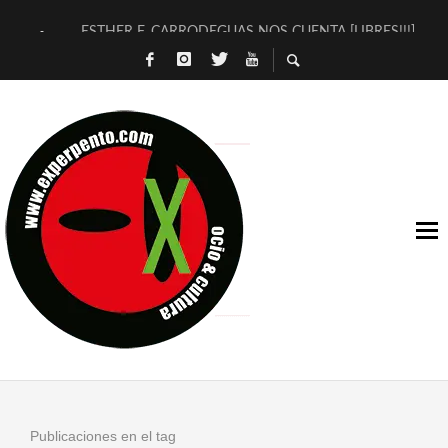
ESTHER F. CARRODEGUAS NOS CUENTA [LIBRES!!!]
[TERRA DE GUAPES] DE SANDRA MONFORT
[ELECTRA JONDA] DE JUAN GUERRERO ZAMORA
TIMBRE 4, LA ESCUELA DEL DIRECTOR TEATRAL CLAUDIO 
30 AÑOS (NO ES NADA) DE LA KATARSIS DEL TOMATAZO
MILITARES JUDÍAS EN #EXVITA
D’BALDOMEROS REINVENTAN [BITÁCORA 3.0] EN EXVITA
MARSHALL FLASH PRESENTA EN EXVITA [RELATIVA SENCILL
JOFRE BARDAGÍ EN EXVITA INTERPRETANDO A SERRAT
YORCH PRESENTA [CURSO DE ARMONÍA PERSECUTORIA] EN
Publicaciones en el tag