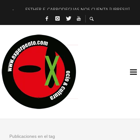
ESTHER F. CARRODEGUAS NOS CUENTA [LIBRES!!!]
[TERRA DE GUAPES] DE SANDRA MONFORT
[ELECTRA JONDA] DE JUAN GUERRERO ZAMORA
TIMBRE 4, LA ESCUELA DEL DIRECTOR TEATRAL CLAUDIO 
30 AÑOS (NO ES NADA) DE LA KATARSIS DEL TOMATAZO
MILITARES JUDÍAS EN #EXVITA
D’BALDOMEROS REINVENTAN [BITÁCORA 3.0] EN EXVITA
MARSHALL FLASH PRESENTA EN EXVITA [RELATIVA SENCILL
JOFRE BARDAGÍ EN EXVITA INTERPRETANDO A SERRAT
YORCH PRESENTA [CURSO DE ARMONÍA PERSECUTORIA] EN
Publicaciones en el tag