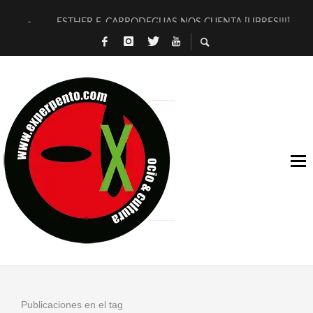
ESTHER F. CARRODEGUAS NOS CUENTA [LIBRES!!!]
[TERRA DE GUAPES] DE SANDRA MONFORT
[ELECTRA JONDA] DE JUAN GUERRERO ZAMORA
TIMBRE 4, LA ESCUELA DEL DIRECTOR TEATRAL CLAUDIO 
30 AÑOS (NO ES NADA) DE LA KATARSIS DEL TOMATAZO
MILITARES JUDÍAS EN #EXVITA
D’BALDOMEROS REINVENTAN [BITÁCORA 3.0] EN EXVITA
MARSHALL FLASH PRESENTA EN EXVITA [RELATIVA SENCILL
JOFRE BARDAGÍ EN EXVITA INTERPRETANDO A SERRAT
YORCH PRESENTA [CURSO DE ARMONÍA PERSECUTORIA] EN
Publicaciones en el tag