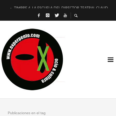
TIMBRE 4, LA ESCUELA DEL DIRECTOR TEATRAL CLAUDIO 
30 AÑOS (NO ES NADA) DE LA KATARSIS DEL TOMATAZO
MILITARES JUDÍAS EN #EXVITA
D’BALDOMEROS REINVENTAN [BITÁCORA 3.0] EN EXVITA
MARSHALL FLASH PRESENTA EN EXVITA [RELATIVA SENCILL
JOFRE BARDAGÍ EN EXVITA INTERPRETANDO A SERRAT
YORCH PRESENTA [CURSO DE ARMONÍA PERSECUTORIA] EN
MAGALÍ SARE NOS EXPLICA [DESCASADA]
«NO TENGO PUTOS SUEÑOS»
[A FUEGO] DE ESTEL DÍAZ
Publicaciones en el tag