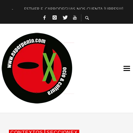
ESTHER F. CARRODEGUAS NOS CUENTA [LIBRES!!!]
[TERRA DE GUAPES] DE SANDRA MONFORT
[ELECTRA JONDA] DE JUAN GUERRERO ZAMORA
TIMBRE 4, LA ESCUELA DEL DIRECTOR TEATRAL CLAUDIO 
30 AÑOS (NO ES NADA) DE LA KATARSIS DEL TOMATAZO
MILITARES JUDÍAS EN #EXVITA
D’BALDOMEROS REINVENTAN [BITÁCORA 3.0] EN EXVITA
MARSHALL FLASH PRESENTA EN EXVITA [RELATIVA SENCILL
JOFRE BARDAGÍ EN EXVITA INTERPRETANDO A SERRAT
YORCH PRESENTA [CURSO DE ARMONÍA PERSECUTORIA] EN
CONTEXTOS
SECCIONEX